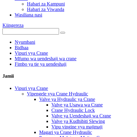
Habari za Kampuni
Habari za Viwanda
Wasiliana nasi
Kiingereza
Nyumbani
Bidhaa
Vipuri vya Crane
Mfumo wa uendeshaji wa crane
Fimbo ya tie ya uendeshaji
Jamii
Vipuri vya Crane
Vipengele vya Crane Hydraulic
Valve ya Hydraulic ya Crane
Valve ya Usawa wa Crane
Crane Hydraulic Lock
Valve ya Uendeshaji wa Crane
Valve ya Kudhibiti Slewing
Vipu vingine vya majimaji
Magari ya Crane Hydraulic