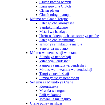
Clutch bwana pampu
Kanyagio cha Clutch
Claten platen
Clutch ndogo pampu
Mfumo wa Crane Torque
Kitengo cha kuonyesha
Sanduku makutano
Mstari wa baadaye
Urefu na kitengo cha sensorer ya pembe
Kitengo cha Mainframe
sensor ya shinikizo la mafuta
Sensor ya mvutano
Mfumo wa uendeshaji wa crane
Silinda ya uendeshaji
Vifaa vya uendeshaji
Pampu ya mafuta ya uendeshaji
Mkono wa mwamba wa uendeshaji
Tangi ya uendeshaji
Fimbo ya tie ya uendeshaji
Sehemu za Miundo ya Crane
Kuongezeka
Msaada wa mguu
Faili ya kamba
Jedwali la mzunguko
Crane pulley na slider