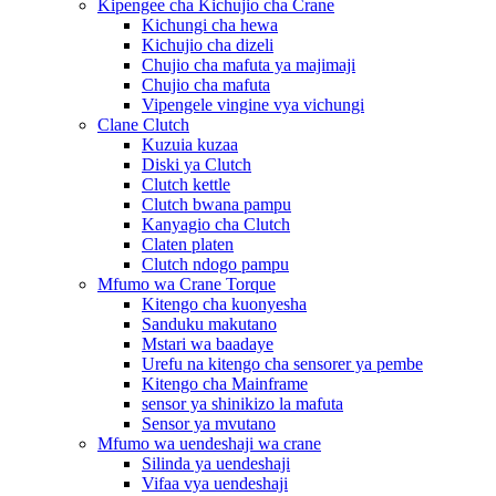
Kipengee cha Kichujio cha Crane
Kichungi cha hewa
Kichujio cha dizeli
Chujio cha mafuta ya majimaji
Chujio cha mafuta
Vipengele vingine vya vichungi
Clane Clutch
Kuzuia kuzaa
Diski ya Clutch
Clutch kettle
Clutch bwana pampu
Kanyagio cha Clutch
Claten platen
Clutch ndogo pampu
Mfumo wa Crane Torque
Kitengo cha kuonyesha
Sanduku makutano
Mstari wa baadaye
Urefu na kitengo cha sensorer ya pembe
Kitengo cha Mainframe
sensor ya shinikizo la mafuta
Sensor ya mvutano
Mfumo wa uendeshaji wa crane
Silinda ya uendeshaji
Vifaa vya uendeshaji