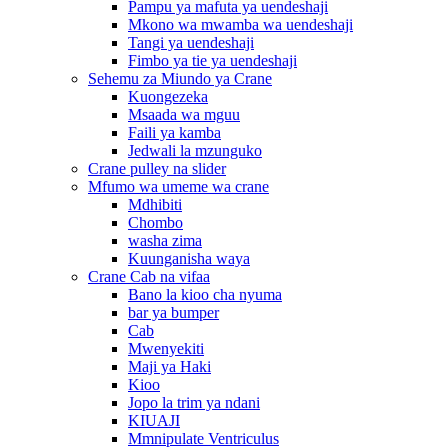
Pampu ya mafuta ya uendeshaji
Mkono wa mwamba wa uendeshaji
Tangi ya uendeshaji
Fimbo ya tie ya uendeshaji
Sehemu za Miundo ya Crane
Kuongezeka
Msaada wa mguu
Faili ya kamba
Jedwali la mzunguko
Crane pulley na slider
Mfumo wa umeme wa crane
Mdhibiti
Chombo
washa zima
Kuunganisha waya
Crane Cab na vifaa
Bano la kioo cha nyuma
bar ya bumper
Cab
Mwenyekiti
Maji ya Haki
Kioo
Jopo la trim ya ndani
KIUAJI
Mmnipulate Ventriculus