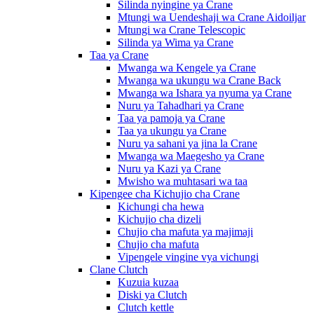
Silinda nyingine ya Crane
Mtungi wa Uendeshaji wa Crane Aidoiljar
Mtungi wa Crane Telescopic
Silinda ya Wima ya Crane
Taa ya Crane
Mwanga wa Kengele ya Crane
Mwanga wa ukungu wa Crane Back
Mwanga wa Ishara ya nyuma ya Crane
Nuru ya Tahadhari ya Crane
Taa ya pamoja ya Crane
Taa ya ukungu ya Crane
Nuru ya sahani ya jina la Crane
Mwanga wa Maegesho ya Crane
Nuru ya Kazi ya Crane
Mwisho wa muhtasari wa taa
Kipengee cha Kichujio cha Crane
Kichungi cha hewa
Kichujio cha dizeli
Chujio cha mafuta ya majimaji
Chujio cha mafuta
Vipengele vingine vya vichungi
Clane Clutch
Kuzuia kuzaa
Diski ya Clutch
Clutch kettle