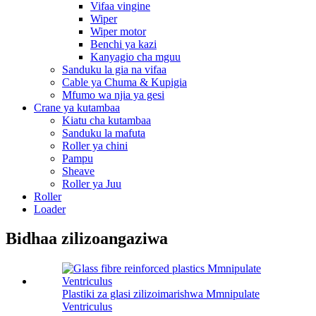
Vifaa vingine
Wiper
Wiper motor
Benchi ya kazi
Kanyagio cha mguu
Sanduku la gia na vifaa
Cable ya Chuma & Kupigia
Mfumo wa njia ya gesi
Crane ya kutambaa
Kiatu cha kutambaa
Sanduku la mafuta
Roller ya chini
Pampu
Sheave
Roller ya Juu
Roller
Loader
Bidhaa zilizoangaziwa
Plastiki za glasi zilizoimarishwa Mmnipulate
Ventriculus