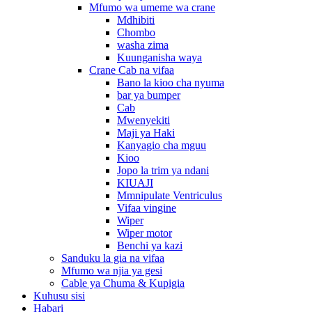
Mfumo wa umeme wa crane
Mdhibiti
Chombo
washa zima
Kuunganisha waya
Crane Cab na vifaa
Bano la kioo cha nyuma
bar ya bumper
Cab
Mwenyekiti
Maji ya Haki
Kanyagio cha mguu
Kioo
Jopo la trim ya ndani
KIUAJI
Mmnipulate Ventriculus
Vifaa vingine
Wiper
Wiper motor
Benchi ya kazi
Sanduku la gia na vifaa
Mfumo wa njia ya gesi
Cable ya Chuma & Kupigia
Kuhusu sisi
Habari