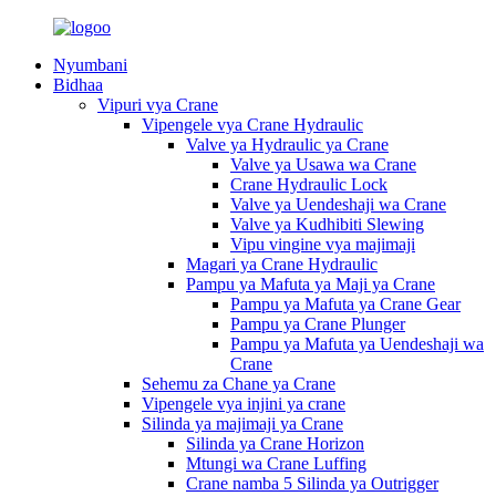
Nyumbani
Bidhaa
Vipuri vya Crane
Vipengele vya Crane Hydraulic
Valve ya Hydraulic ya Crane
Valve ya Usawa wa Crane
Crane Hydraulic Lock
Valve ya Uendeshaji wa Crane
Valve ya Kudhibiti Slewing
Vipu vingine vya majimaji
Magari ya Crane Hydraulic
Pampu ya Mafuta ya Maji ya Crane
Pampu ya Mafuta ya Crane Gear
Pampu ya Crane Plunger
Pampu ya Mafuta ya Uendeshaji wa
Crane
Sehemu za Chane ya Crane
Vipengele vya injini ya crane
Silinda ya majimaji ya Crane
Silinda ya Crane Horizon
Mtungi wa Crane Luffing
Crane namba 5 Silinda ya Outrigger