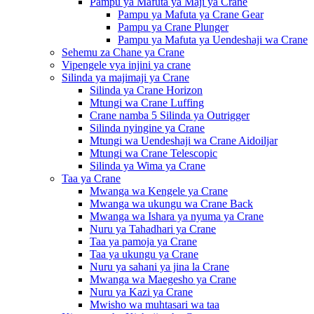
Pampu ya Mafuta ya Maji ya Crane
Pampu ya Mafuta ya Crane Gear
Pampu ya Crane Plunger
Pampu ya Mafuta ya Uendeshaji wa Crane
Sehemu za Chane ya Crane
Vipengele vya injini ya crane
Silinda ya majimaji ya Crane
Silinda ya Crane Horizon
Mtungi wa Crane Luffing
Crane namba 5 Silinda ya Outrigger
Silinda nyingine ya Crane
Mtungi wa Uendeshaji wa Crane Aidoiljar
Mtungi wa Crane Telescopic
Silinda ya Wima ya Crane
Taa ya Crane
Mwanga wa Kengele ya Crane
Mwanga wa ukungu wa Crane Back
Mwanga wa Ishara ya nyuma ya Crane
Nuru ya Tahadhari ya Crane
Taa ya pamoja ya Crane
Taa ya ukungu ya Crane
Nuru ya sahani ya jina la Crane
Mwanga wa Maegesho ya Crane
Nuru ya Kazi ya Crane
Mwisho wa muhtasari wa taa