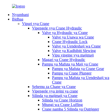
Nyumbani
Bidhaa
Vipuri vya Crane
Vipengele vya Crane Hydraulic
Valve ya Hydraulic ya Crane
Valve ya Usawa wa Crane
Crane Hydraulic Lock
Valve ya Uendeshaji wa Crane
Valve ya Kudhibiti Slewing
Vipu vingine vya majimaji
Magari ya Crane Hydraulic
Pampu ya Mafuta ya Maji ya Crane
Pampu ya Mafuta ya Crane Gear
Pampu ya Crane Plunger
Pampu ya Mafuta ya Uendeshaji wa
Crane
Sehemu za Chane ya Crane
Vipengele vya injini ya crane
Silinda ya majimaji ya Crane
Silinda ya Crane Horizon
Mtungi wa Crane Luffing
Crane namba 5 Silinda ya Outrigger