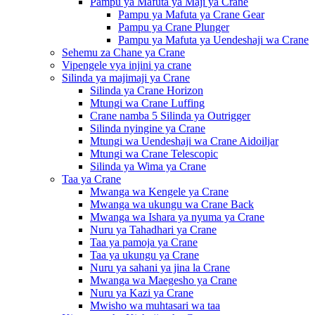
Pampu ya Mafuta ya Maji ya Crane
Pampu ya Mafuta ya Crane Gear
Pampu ya Crane Plunger
Pampu ya Mafuta ya Uendeshaji wa Crane
Sehemu za Chane ya Crane
Vipengele vya injini ya crane
Silinda ya majimaji ya Crane
Silinda ya Crane Horizon
Mtungi wa Crane Luffing
Crane namba 5 Silinda ya Outrigger
Silinda nyingine ya Crane
Mtungi wa Uendeshaji wa Crane Aidoiljar
Mtungi wa Crane Telescopic
Silinda ya Wima ya Crane
Taa ya Crane
Mwanga wa Kengele ya Crane
Mwanga wa ukungu wa Crane Back
Mwanga wa Ishara ya nyuma ya Crane
Nuru ya Tahadhari ya Crane
Taa ya pamoja ya Crane
Taa ya ukungu ya Crane
Nuru ya sahani ya jina la Crane
Mwanga wa Maegesho ya Crane
Nuru ya Kazi ya Crane
Mwisho wa muhtasari wa taa