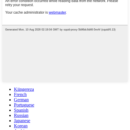
Kiingereza
French
German
Portuguese
Spanish
Russian
Japanese
Korean