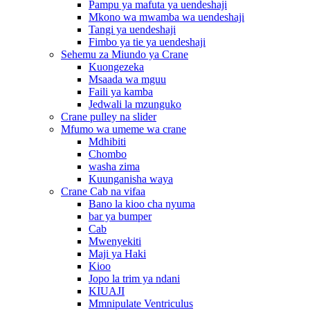
Pampu ya mafuta ya uendeshaji
Mkono wa mwamba wa uendeshaji
Tangi ya uendeshaji
Fimbo ya tie ya uendeshaji
Sehemu za Miundo ya Crane
Kuongezeka
Msaada wa mguu
Faili ya kamba
Jedwali la mzunguko
Crane pulley na slider
Mfumo wa umeme wa crane
Mdhibiti
Chombo
washa zima
Kuunganisha waya
Crane Cab na vifaa
Bano la kioo cha nyuma
bar ya bumper
Cab
Mwenyekiti
Maji ya Haki
Kioo
Jopo la trim ya ndani
KIUAJI
Mmnipulate Ventriculus