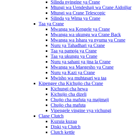
Silinda nyingine ya Crane
Mtungi wa Uendeshaji wa Crane Aidoiljar
Mtungi wa Crane Telescopic
Silinda ya Wima ya Crane
Taa ya Crane
Mwanga wa Kengele ya Crane
Mwanga wa ukungu wa Crane Back
Mwanga wa Ishara ya nyuma ya Crane
Nuru ya Tahadhari ya Crane
Taa ya pamoja ya Crane
Taa ya ukungu ya Crane
Nuru ya sahani ya jina la Crane
Mwanga wa Maegesho ya Crane
Nuru ya Kazi ya Crane
Mwisho wa muhtasari wa taa
Kipengee cha Kichujio cha Crane
Kichungi cha hewa
Kichujio cha dizeli
Chujio cha mafuta ya majimaji
Chujio cha mafuta
Vipengele vingine vya vichungi
Clane Clutch
Kuzuia kuzaa
Diski ya Clutch
Clutch kettle