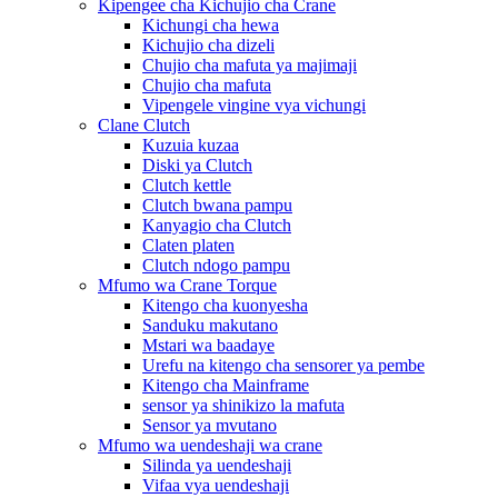
Kipengee cha Kichujio cha Crane
Kichungi cha hewa
Kichujio cha dizeli
Chujio cha mafuta ya majimaji
Chujio cha mafuta
Vipengele vingine vya vichungi
Clane Clutch
Kuzuia kuzaa
Diski ya Clutch
Clutch kettle
Clutch bwana pampu
Kanyagio cha Clutch
Claten platen
Clutch ndogo pampu
Mfumo wa Crane Torque
Kitengo cha kuonyesha
Sanduku makutano
Mstari wa baadaye
Urefu na kitengo cha sensorer ya pembe
Kitengo cha Mainframe
sensor ya shinikizo la mafuta
Sensor ya mvutano
Mfumo wa uendeshaji wa crane
Silinda ya uendeshaji
Vifaa vya uendeshaji