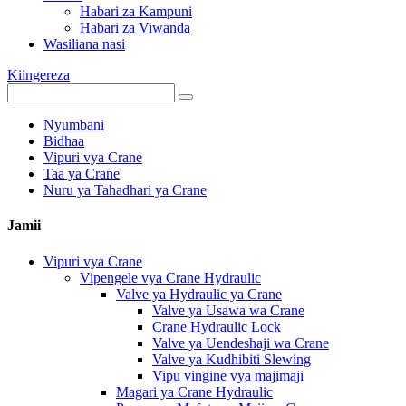
Habari za Kampuni
Habari za Viwanda
Wasiliana nasi
Kiingereza
Nyumbani
Bidhaa
Vipuri vya Crane
Taa ya Crane
Nuru ya Tahadhari ya Crane
Jamii
Vipuri vya Crane
Vipengele vya Crane Hydraulic
Valve ya Hydraulic ya Crane
Valve ya Usawa wa Crane
Crane Hydraulic Lock
Valve ya Uendeshaji wa Crane
Valve ya Kudhibiti Slewing
Vipu vingine vya majimaji
Magari ya Crane Hydraulic