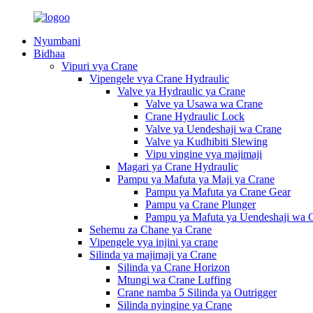
Nyumbani
Bidhaa
Vipuri vya Crane
Vipengele vya Crane Hydraulic
Valve ya Hydraulic ya Crane
Valve ya Usawa wa Crane
Crane Hydraulic Lock
Valve ya Uendeshaji wa Crane
Valve ya Kudhibiti Slewing
Vipu vingine vya majimaji
Magari ya Crane Hydraulic
Pampu ya Mafuta ya Maji ya Crane
Pampu ya Mafuta ya Crane Gear
Pampu ya Crane Plunger
Pampu ya Mafuta ya Uendeshaji wa 
Sehemu za Chane ya Crane
Vipengele vya injini ya crane
Silinda ya majimaji ya Crane
Silinda ya Crane Horizon
Mtungi wa Crane Luffing
Crane namba 5 Silinda ya Outrigger
Silinda nyingine ya Crane