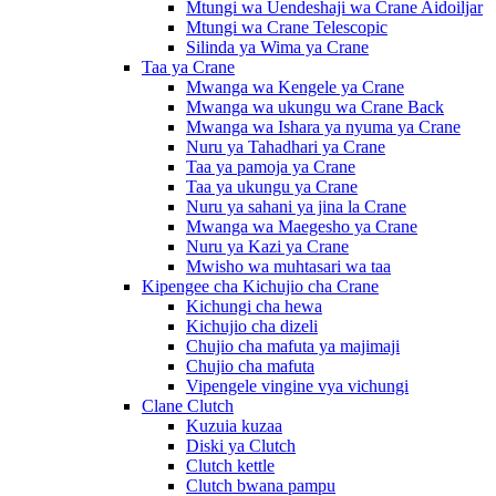
Mtungi wa Uendeshaji wa Crane Aidoiljar
Mtungi wa Crane Telescopic
Silinda ya Wima ya Crane
Taa ya Crane
Mwanga wa Kengele ya Crane
Mwanga wa ukungu wa Crane Back
Mwanga wa Ishara ya nyuma ya Crane
Nuru ya Tahadhari ya Crane
Taa ya pamoja ya Crane
Taa ya ukungu ya Crane
Nuru ya sahani ya jina la Crane
Mwanga wa Maegesho ya Crane
Nuru ya Kazi ya Crane
Mwisho wa muhtasari wa taa
Kipengee cha Kichujio cha Crane
Kichungi cha hewa
Kichujio cha dizeli
Chujio cha mafuta ya majimaji
Chujio cha mafuta
Vipengele vingine vya vichungi
Clane Clutch
Kuzuia kuzaa
Diski ya Clutch
Clutch kettle
Clutch bwana pampu