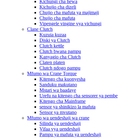
Kichungi cha hewa
Kichujio cha dizeli
Chujio cha mafuta ya majimaji
Chujio cha mafuta
Vipengele vingine vya vichungi
Clane Clutch
Kuzuia kuzaa
Diski ya Clutch
Clutch kettle
Clutch bwana pampu
Kanyagio cha Clutch
Claten platen
Clutch ndogo pampu
Mfumo wa Crane Torque
Kitengo cha kuonyesha
Sanduku makutano
Mstari wa baadaye
Urefu na kitengo cha sensorer ya pembe
Kitengo cha Mainframe
sensor ya shinikizo la mafuta
Sensor ya mvutano
Mfumo wa uendeshaji wa crane
Silinda ya uendeshaji
Vifaa vya uendeshaji
Pampu ya mafuta ya uendeshaji