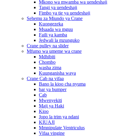
Mkono wa mwamba wa uendeshaji
Tangi ya uendeshaji
Fimbo ya tie ya uendeshaji
Sehemu za Miundo ya Crane
Kuongezeka
Msaada wa mguu
Faili ya kamba
Jedwali la mzunguko
Crane pulley na slider
Mfumo wa umeme wa crane
Mdhibiti
Chombo
washa zima
Kuunganisha waya
Crane Cab na vifaa
Bano la kioo cha nyuma
bar ya bumper
Cab
Mwenyekiti
Maji ya Haki
Kioo
Jopo la trim ya ndani
KIUAJI
Mmnipulate Ventriculus
Vifaa vingine