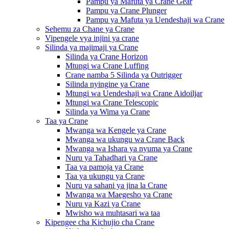
Pampu ya Mafuta ya Crane Gear
Pampu ya Crane Plunger
Pampu ya Mafuta ya Uendeshaji wa Crane
Sehemu za Chane ya Crane
Vipengele vya injini ya crane
Silinda ya majimaji ya Crane
Silinda ya Crane Horizon
Mtungi wa Crane Luffing
Crane namba 5 Silinda ya Outrigger
Silinda nyingine ya Crane
Mtungi wa Uendeshaji wa Crane Aidoiljar
Mtungi wa Crane Telescopic
Silinda ya Wima ya Crane
Taa ya Crane
Mwanga wa Kengele ya Crane
Mwanga wa ukungu wa Crane Back
Mwanga wa Ishara ya nyuma ya Crane
Nuru ya Tahadhari ya Crane
Taa ya pamoja ya Crane
Taa ya ukungu ya Crane
Nuru ya sahani ya jina la Crane
Mwanga wa Maegesho ya Crane
Nuru ya Kazi ya Crane
Mwisho wa muhtasari wa taa
Kipengee cha Kichujio cha Crane