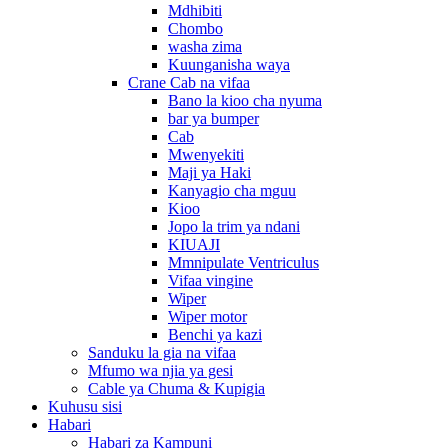
Mdhibiti
Chombo
washa zima
Kuunganisha waya
Crane Cab na vifaa
Bano la kioo cha nyuma
bar ya bumper
Cab
Mwenyekiti
Maji ya Haki
Kanyagio cha mguu
Kioo
Jopo la trim ya ndani
KIUAJI
Mmnipulate Ventriculus
Vifaa vingine
Wiper
Wiper motor
Benchi ya kazi
Sanduku la gia na vifaa
Mfumo wa njia ya gesi
Cable ya Chuma & Kupigia
Kuhusu sisi
Habari
Habari za Kampuni