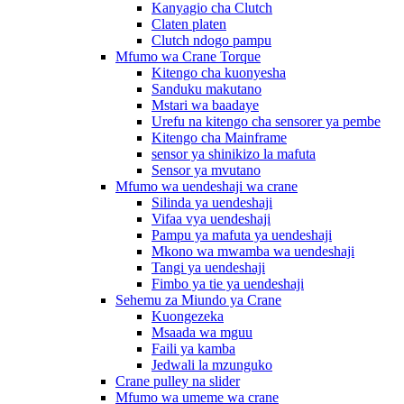
Kanyagio cha Clutch
Claten platen
Clutch ndogo pampu
Mfumo wa Crane Torque
Kitengo cha kuonyesha
Sanduku makutano
Mstari wa baadaye
Urefu na kitengo cha sensorer ya pembe
Kitengo cha Mainframe
sensor ya shinikizo la mafuta
Sensor ya mvutano
Mfumo wa uendeshaji wa crane
Silinda ya uendeshaji
Vifaa vya uendeshaji
Pampu ya mafuta ya uendeshaji
Mkono wa mwamba wa uendeshaji
Tangi ya uendeshaji
Fimbo ya tie ya uendeshaji
Sehemu za Miundo ya Crane
Kuongezeka
Msaada wa mguu
Faili ya kamba
Jedwali la mzunguko
Crane pulley na slider
Mfumo wa umeme wa crane