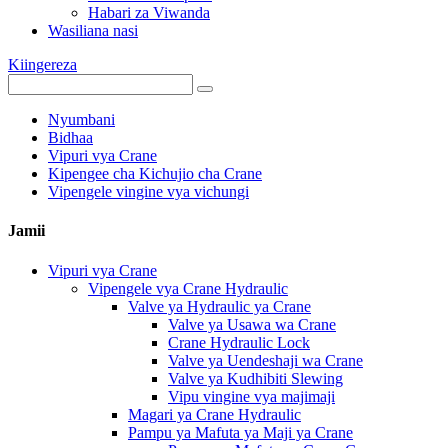
Habari za Viwanda
Wasiliana nasi
Kiingereza
Nyumbani
Bidhaa
Vipuri vya Crane
Kipengee cha Kichujio cha Crane
Vipengele vingine vya vichungi
Jamii
Vipuri vya Crane
Vipengele vya Crane Hydraulic
Valve ya Hydraulic ya Crane
Valve ya Usawa wa Crane
Crane Hydraulic Lock
Valve ya Uendeshaji wa Crane
Valve ya Kudhibiti Slewing
Vipu vingine vya majimaji
Magari ya Crane Hydraulic
Pampu ya Mafuta ya Maji ya Crane